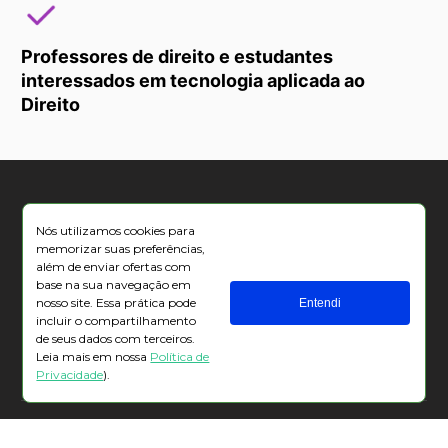
Professores de direito e estudantes 
interessados em tecnologia aplicada ao 
Direito
O que você será capaz 
Nós utilizamos cookies para
de fazer com ele
memorizar suas preferências,
além de enviar ofertas com
base na sua navegação em
nosso site. Essa prática pode
Entendi
incluir o compartilhamento
Reduzir drasticamente o tempo gasto em 
de seus dados com terceiros.
tarefas operacionais
Leia mais em nossa
Política de
Privacidade
).