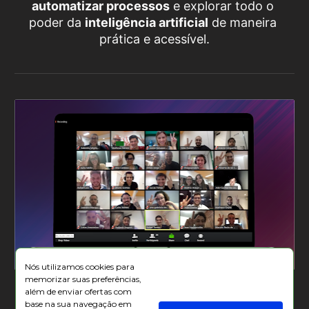
automatizar processos
 e explorar todo o 
poder da 
inteligência artificial
 de maneira 
prática e acessível.
Nós utilizamos cookies para
memorizar suas preferências,
Conteúdo passo a passo
além de enviar ofertas com
base na sua navegação em