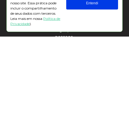
nosso site. Essa prática pode
Entendi
Comece do zero e vá evoluindo de forma segura e 
incluir o compartilhamento
de seus dados com terceiros.
consistente ao longo de 8 
aulas online
 e 
ao vivo
. 
Leia mais em nossa
Política de
Aprenda com a didática e a experiência de quem já 
Privacidade
).
ensinou IA e tecnologia para mais de 150 mil 
pessoas.